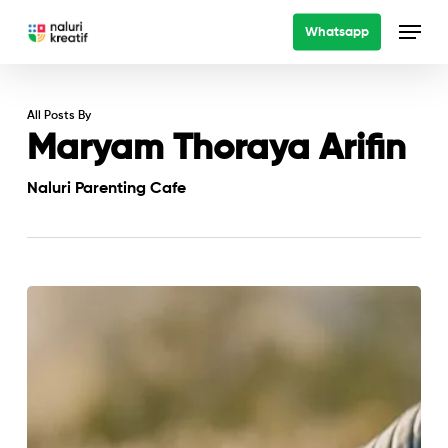
Skip
Menu
Whatsapp
to
main
content
All Posts By
Maryam Thoraya Arifin
Naluri Parenting Cafe
4
Perkara
Penting
Raikan
Potensi