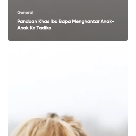
General
Panduan Khas Ibu Bapa Menghantar Anak-
Anak Ke Tadika
Budaya
Buruk
Mengkritik
Fizikal
Kanak-
Kanak,
Bagaimana
Kita
Boleh
Bantu?