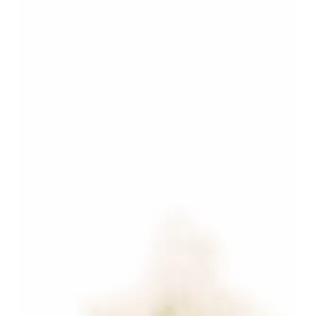
Panduan
Khas
Ibu
Bapa
Menghantar
Anak-
Anak
Ke
Tadika