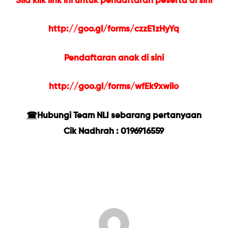
Sila klik link ini untuk pendaftaran peserta di sini
http://goo.gl/forms/czzE1zHyYq
Pendaftaran anak di sini
http://goo.gl/forms/wfEk9xwilo
☎
Hubungi Team NLI sebarang pertanyaan
Cik Nadhrah : 0196916559