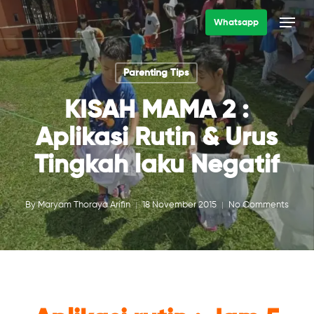
Skip
Menu
Whatsapp
to
main
Parenting Tips
content
KISAH MAMA 2 :
Aplikasi Rutin & Urus
Tingkah laku Negatif
By
Maryam Thoraya Arifin
18 November 2015
No Comments