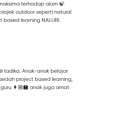
 maksima terhadap alam 🍃
ojek outdoor seperti natural
ct based learning NALURI.
 tadika. Anak-anak belajar
aedah project based learning,
guru 👩🏼‍🏫 anak juga amat