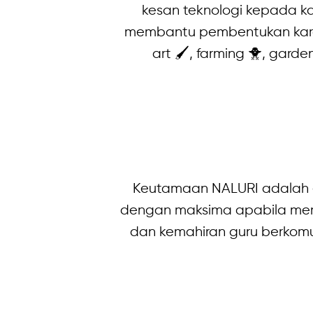
kesan teknologi kepada k
membantu pembentukan karakt
art 🖌, farming 🐥, gard
Keutamaan NALURI adalah e
dengan maksima apabila merek
dan kemahiran guru berkomu