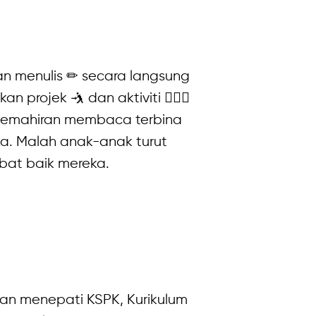
n menulis ✏ secara langsung
an projek 🤺 dan aktiviti ⛹🏻‍♂
kemahiran membaca terbina
. Malah anak-anak turut
bat baik mereka.
an menepati KSPK, Kurikulum