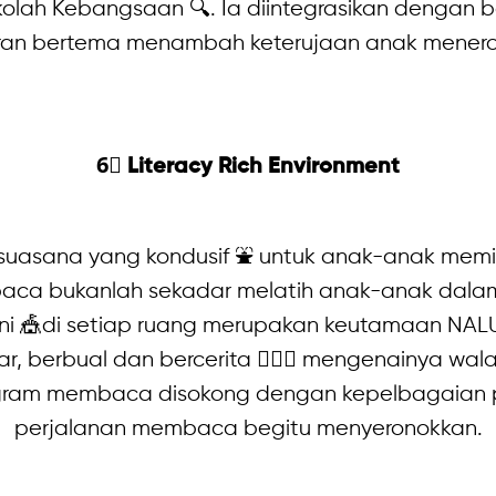
olah Kebangsaan 🔍. Ia diintegrasikan dengan
aran bertema menambah keterujaan anak menero
6⃣ Literacy Rich Environment
 suasana yang kondusif ⛲ untuk anak-anak memi
ca bukanlah sekadar melatih anak-anak dala
i 🎪di setiap ruang merupakan keutamaan NALU
 berbual dan bercerita 🤹🏼‍♀ mengenainya wa
ram membaca disokong dengan kepelbagaian p
perjalanan membaca begitu menyeronokkan.