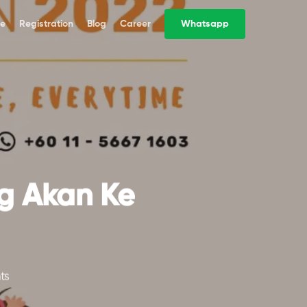
e
Registration
Blog
Career
Whatsapp
g Akan Ke
ts