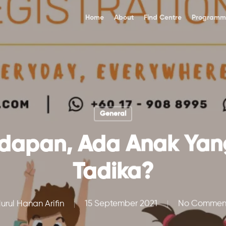
Home
About
Find Centre
Programm
General
dapan, Ada Anak Yan
Tadika?
urul Hanan Arifin
15 September 2021
No Commen