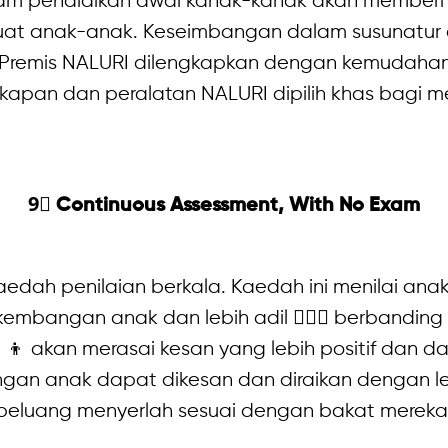
lam pendidikan awal kanak-kanak akan member
t anak-anak. Keseimbangan dalam susunatur da
n. Premis NALURI dilengkapkan dengan kemudah
gkapan dan peralatan NALURI dipilih khas bagi m
9⃣ Continuous Assessment, With No Exam
dah penilaian berkala. Kaedah ini menilai an
bangan anak dan lebih adil 💁🏼‍♀ berbanding sis
‍👦 akan merasai kesan yang lebih positif dan 
gan anak dapat dikesan dan diraikan dengan leb
peluang menyerlah sesuai dengan bakat mereka