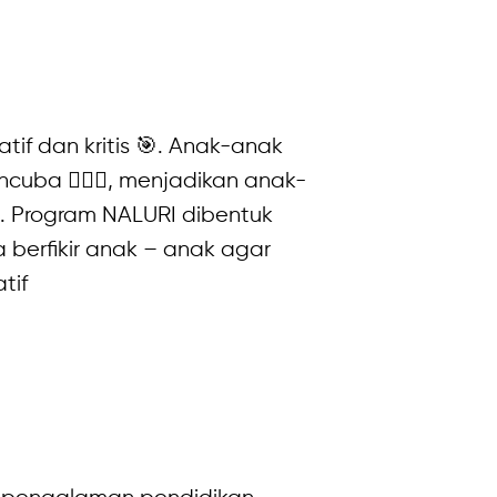
if dan kritis 🎯. Anak-anak
ncuba 🙋🏼‍♀, menjadikan anak-
. Program NALURI dibentuk
 berfikir anak – anak agar
tif