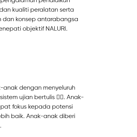
i pengalaman pendidikan
n kualiti peralatan serta
an dan konsep antarabangsa
enepati objektif NALURI.
ak-anak dengan menyeluruh
tem ujian bertulis ✍🏻. Anak-
dapat fokus kepada potensi
ih baik. Anak-anak diberi
.