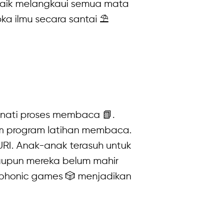
 baik melangkaui semua mata
ka ilmu secara santai ⛱
nati proses membaca 📗.
m program latihan membaca.
RI. Anak-anak terasuh untuk
laupun mereka belum mahir
honic games 🎲 menjadikan