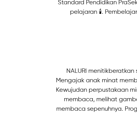
Standard Pendidikan PraSek
pelajaran 🕯. Pembelaj
NALURI menitikberatkan
Mengajak anak minat memba
Kewujudan perpustakaan min
membaca, melihat gambar,
membaca sepenuhnya. Prog