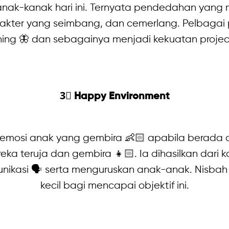
anak-kanak hari ini. Ternyata pendedahan yang
er yang seimbang, dan cemerlang. Pelbagai pr
ening 🦋 dan sebagainya menjadi kekuatan proje
3⃣ Happy Environment
mosi anak yang gembira 👶🏻 apabila berada di
a teruja dan gembira 👧🏻. Ia dihasilkan dari k
nikasi 🗣 serta menguruskan anak-anak. Nisbah 
kecil bagi mencapai objektif ini.