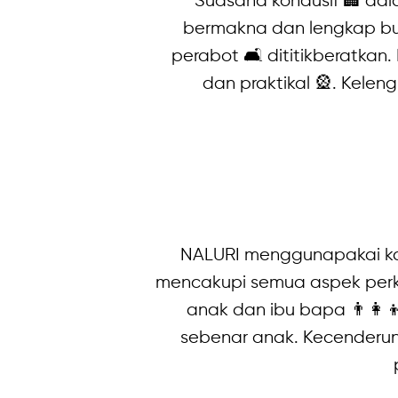
Suasana kondusif 🏢 da
bermakna dan lengkap bua
perabot 🛋 dititikberatka
dan praktikal 🎡. Kelen
NALURI menggunapakai kae
mencakupi semua aspek perkem
anak dan ibu bapa 👨‍👩‍
sebenar anak. Kecenderun