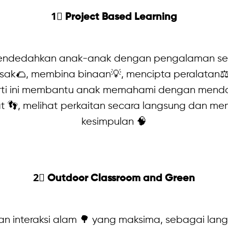
1⃣ Project Based Learning
endedahkan anak-anak dengan pengalaman seben
sak🌮, membina binaan💡, mencipta peralatan⚖
eperti ini membantu anak memahami dengan mend
t 👣, melihat perkaitan secara langsung dan 
kesimpulan 🧠
2⃣ Outdoor Classroom and Green
kan interaksi alam 🌳 yang maksima, sebagai l