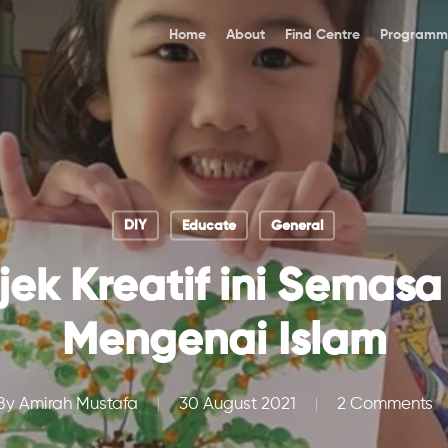
Home
About
Find Centre
Programm
DIY
Educate
General
jek Kreatif ini Semasa
Mengenai Islam
By
Amirah Mustafa
30 August 2021
2 Comments