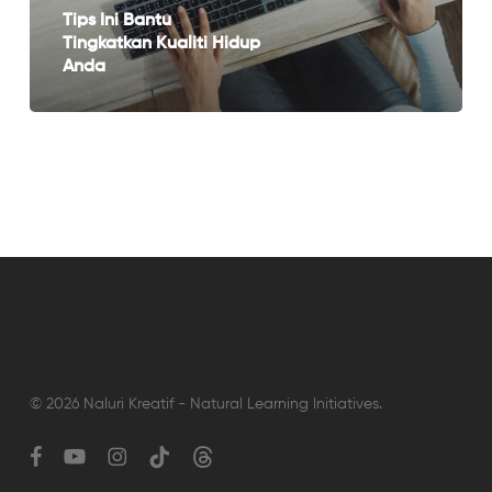
Anda
Tips Ini Bantu
Tingkatkan Kualiti Hidup
Anda
© 2026 Naluri Kreatif - Natural Learning Initiatives.
facebook
youtube
instagram
tiktok
threads