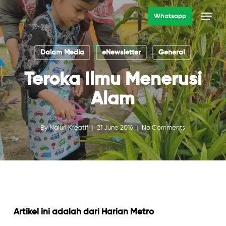
Skip
Menu
Whatsapp
to
main
Dalam Media
eNewsletter
General
content
Teroka Ilmu Menerusi
Alam
By
Naluri Kreatif
21 June 2016
No Comments
Artikel ini adalah dari Harian Metro