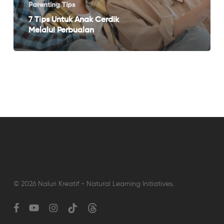
Perbualan
Parenting Tips
7 Tips Untuk Anak Cerdik
Melalui Perbualan
© 2026 Naluri Kreatif - Natural Learning Initiatives.
facebook
youtube
instagram
tiktok
threads